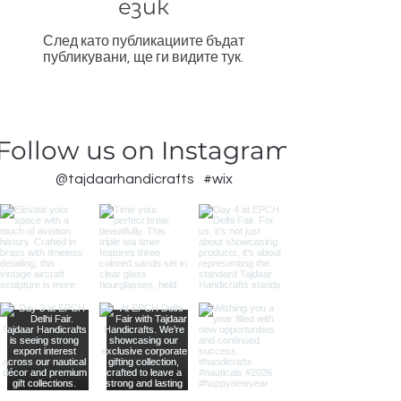
език
След като публикациите бъдат
публикувани, ще ги видите тук.
Follow us on Instagram
@tajdaarhandicrafts
#wix