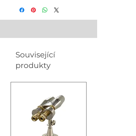
Dimensions - 19.29 in * 19.29 in *
1.97 in
Weight - 1.8 kg
Související
produkty